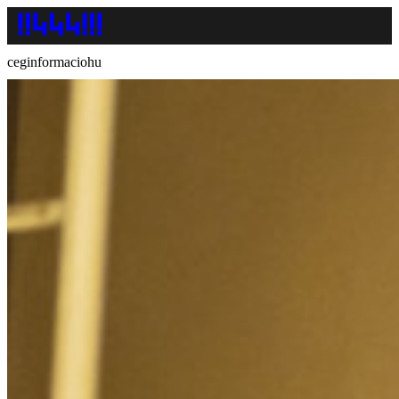
ceginformaciohu