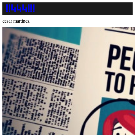
cesar martinez