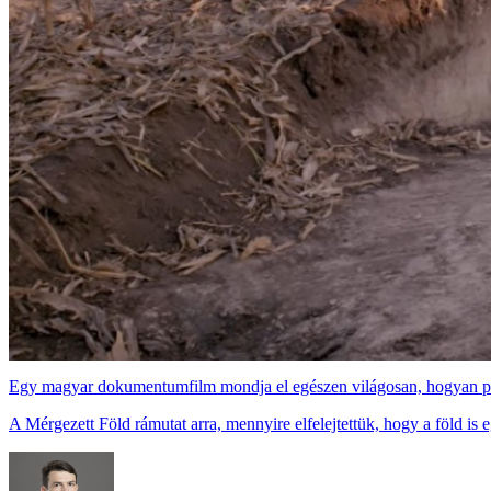
Egy magyar dokumentumfilm mondja el egészen világosan, hogyan pusz
A Mérgezett Föld rámutat arra, mennyire elfelejtettük, hogy a föld is