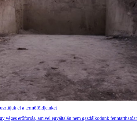
títjuk el a termőföldjeinket
 egy véges erőforrás, amivel egyáltalán nem gazdálkodunk fenntarthatóa