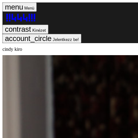
Menü
Kinézet
Jelentkezz be!
cindy kiro