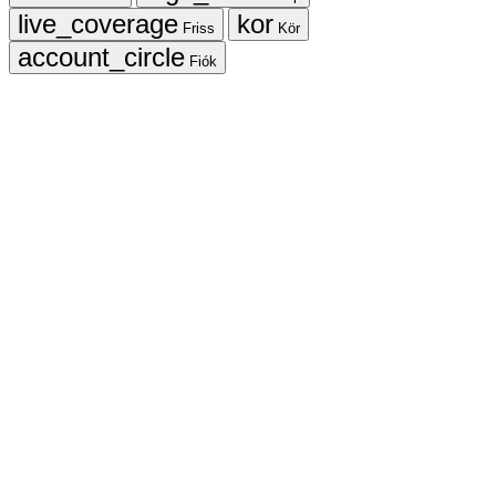
Friss
Kör
Fiók