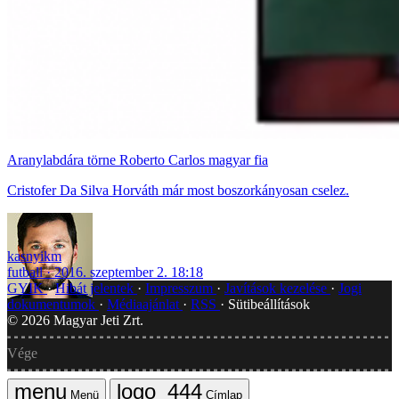
Aranylabdára törne Roberto Carlos magyar fia
Cristofer Da Silva Horváth már most boszorkányosan cselez.
kasnyikm
futball
2016. szeptember 2. 18:18
GYIK
Hibát jelentek
Impresszum
Javítások kezelése
Jogi
dokumentumok
Médiaajánlat
RSS
Sütibeállítások
©
2026
Magyar Jeti Zrt.
Vége
Menü
Címlap