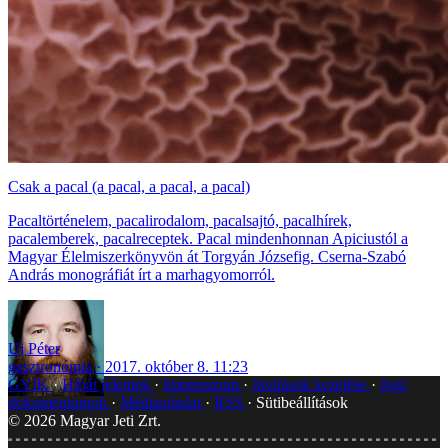
Csak a pacal (a pacal, a pacal, a pacal)
Pacaltörténelem, pacalirodalom, pacalsajtó, pacalhírek,
pacalemberek, pacalreceptek. Pacal mindenhonnan Apiciustól a
Magyar Élelmiszerkönyvön át Torgyán Józsefig. Cserna-Szabó
András monográfiát írt a marhagyomorról.
Uj Péter
gasztronómia
2017. október 8. 11:23
GYIK
Hibát jelentek
Impresszum
Javítások kezelése
Jogi
dokumentumok
Médiaajánlat
RSS
Sütibeállítások
©
2026
Magyar Jeti Zrt.