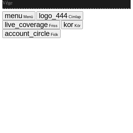
Vége
Menü
Címlap
Friss
Kör
Fiók