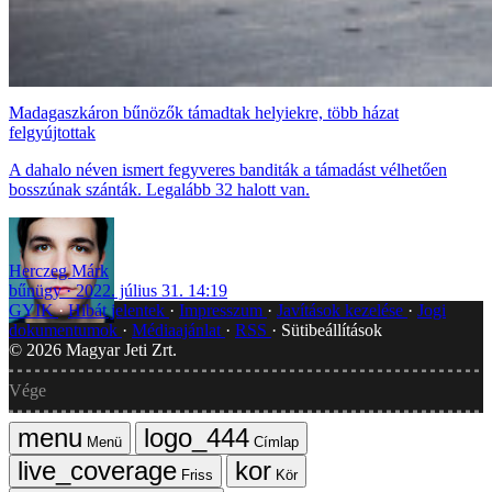
Madagaszkáron bűnözők támadtak helyiekre, több házat
felgyújtottak
A dahalo néven ismert fegyveres banditák a támadást vélhetően
bosszúnak szánták. Legalább 32 halott van.
Herczeg Márk
bűnügy
2022. július 31. 14:19
GYIK
Hibát jelentek
Impresszum
Javítások kezelése
Jogi
dokumentumok
Médiaajánlat
RSS
Sütibeállítások
©
2026
Magyar Jeti Zrt.
Vége
Menü
Címlap
Friss
Kör