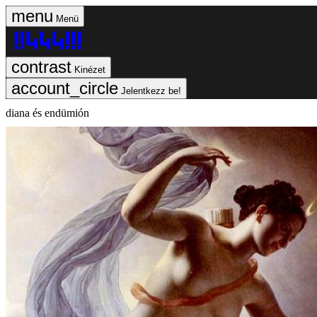
Menü
Kinézet
Jelentkezz be!
diana és endümión