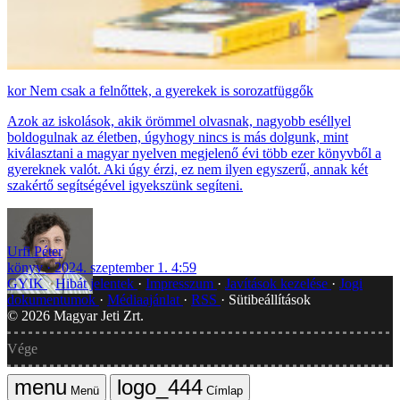
Nem csak a felnőttek, a gyerekek is sorozatfüggők
Azok az iskolások, akik örömmel olvasnak, nagyobb eséllyel
boldogulnak az életben, úgyhogy nincs is más dolgunk, mint
kiválasztani a magyar nyelven megjelenő évi több ezer könyvből a
gyereknek valót. Aki úgy érzi, ez nem ilyen egyszerű, annak két
szakértő segítségével igyekszünk segíteni.
Urfi Péter
könyv
2024. szeptember 1. 4:59
GYIK
Hibát jelentek
Impresszum
Javítások kezelése
Jogi
dokumentumok
Médiaajánlat
RSS
Sütibeállítások
©
2026
Magyar Jeti Zrt.
Vége
Menü
Címlap