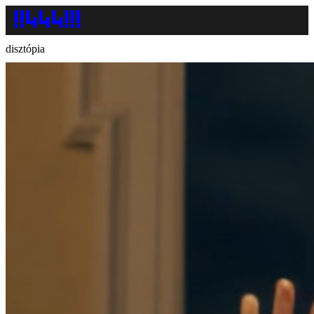
disztópia