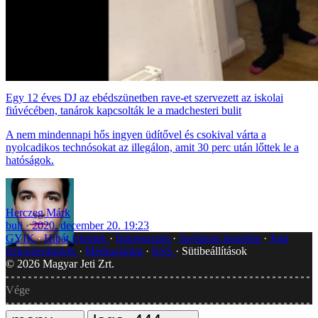
Egy 12 éves DJ az ebédszünetben rave-et szervezett az iskolai
fiúvécében, tanárok kapcsolták le a madchesteri bulit
A nem mindennapi hős ingyen üdítővel és csokival várta a
nyolcadikos technósokat az illegálon, amit 30 perc után lőttek le a
hatóságok.
Herczeg Márk
buli
2020. december 20. 19:23
GYIK
Hibát jelentek
Impresszum
Javítások kezelése
Jogi
dokumentumok
Médiaajánlat
RSS
Sütibeállítások
©
2026
Magyar Jeti Zrt.
Vége