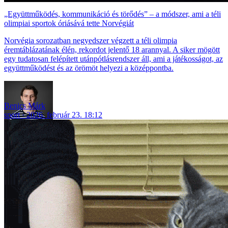
„Együttműködés, kommunikáció és törődés” – a módszer, ami a téli
olimpiai sportok óriásává tette Norvégiát
Norvégia sorozatban negyedszer végzett a téli olimpia
éremtáblázatának élén, rekordot jelentő 18 arannyal. A siker mögött
egy tudatosan felépített utánpótlásrendszer áll, ami a játékosságot, az
együttműködést és az örömöt helyezi a középpontba.
Benics Márk
sport
2026. február 23. 18:12