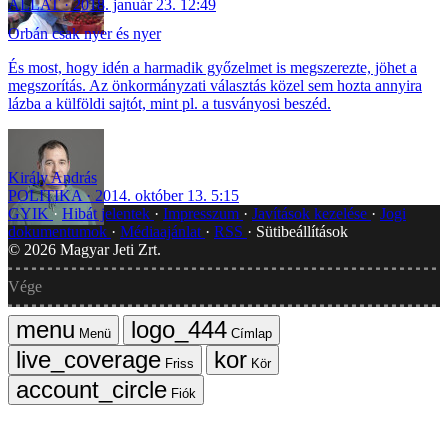
ÁLLAT
2018. január 23. 12:49
Orbán csak nyer és nyer
És most, hogy idén a harmadik győzelmet is megszerezte, jöhet a
megszorítás. Az önkormányzati választás közel sem hozta annyira
lázba a külföldi sajtót, mint pl. a tusványosi beszéd.
Király András
POLITIKA
2014. október 13. 5:15
GYIK
Hibát jelentek
Impresszum
Javítások kezelése
Jogi
dokumentumok
Médiaajánlat
RSS
Sütibeállítások
©
2026
Magyar Jeti Zrt.
Vége
Menü
Címlap
Friss
Kör
Fiók