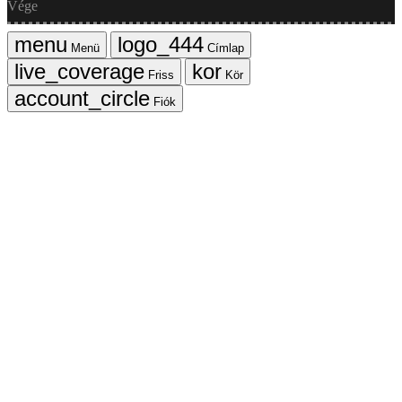
Vége
Menü
Címlap
Friss
Kör
Fiók