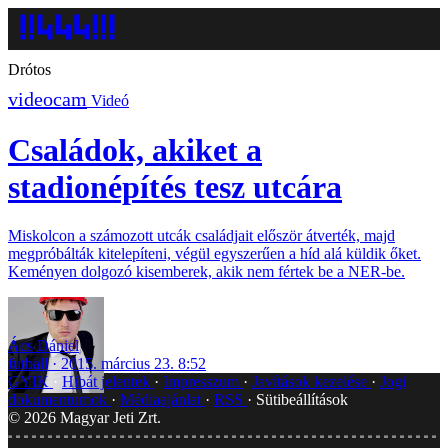
Drótos
Videó
Családok, akiket a
stadionépítés tesz utcára
Miskolcon a számozott utcák családjait először átverték, majd
megpróbálták kitelepíteni, végül egyszerűen a híd alá küldik őket.
Keményen dolgozó kisemberek, akik nem fértek be a NER-be.
Ács Dániel
futball
2015. március 23. 8:52
GYIK
Hibát jelentek
Impresszum
Javítások kezelése
Jogi
dokumentumok
Médiaajánlat
RSS
Sütibeállítások
©
2026
Magyar Jeti Zrt.