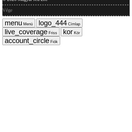
Vége
Menü
Címlap
Friss
Kör
Fiók