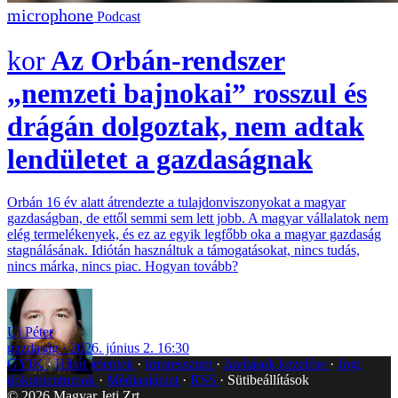
Podcast
Az Orbán-rendszer
„nemzeti bajnokai” rosszul és
drágán dolgoztak, nem adtak
lendületet a gazdaságnak
Orbán 16 év alatt átrendezte a tulajdonviszonyokat a magyar
gazdaságban, de ettől semmi sem lett jobb. A magyar vállalatok nem
elég termelékenyek, és ez az egyik legfőbb oka a magyar gazdaság
stagnálásának. Idiótán használtuk a támogatásokat, nincs tudás,
nincs márka, nincs piac. Hogyan tovább?
Uj Péter
gazdaság
2026. június 2. 16:30
GYIK
Hibát jelentek
Impresszum
Javítások kezelése
Jogi
dokumentumok
Médiaajánlat
RSS
Sütibeállítások
©
2026
Magyar Jeti Zrt.