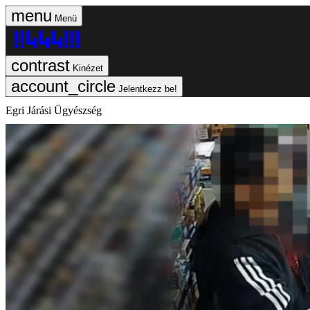
Menü
Kinézet
Jelentkezz be!
Egri Járási Ügyészség