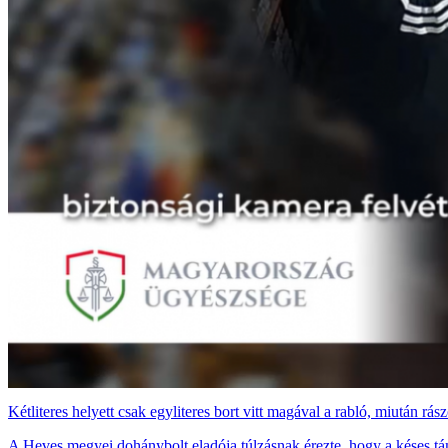
Kétliteres helyett csak egyliteres bort vitt magával a rabló, miután rász
A Heves megyei dohánybolt eladója túlzásnak érezte, hogy a késes 