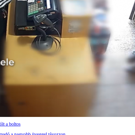
ólt a boltos
támadó a nagyobb üveggel távozzon.