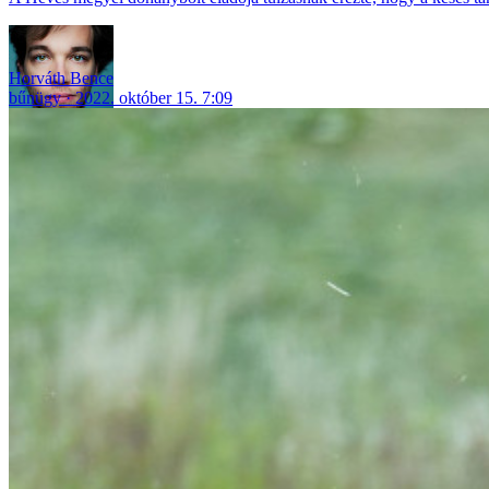
Horváth Bence
bűnügy
2022. október 15. 7:09