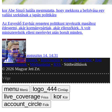
Abe Sinzó halála megmutatta, hogy mekkora a befolyása egy
vallási szektának a japán politikára
Az Egyesítő Egyház rengeteg politikust igyekszik magához
édesgetni, akár kormánypártiak, akár ellenzékiek. A volt
miniszterelnök elleni merénylet után borult minden.
Boros Juli
külföld
2022. augusztus 14. 14:31
GYIK
Hibát jelentek
Impresszum
Javítások kezelése
Jogi
dokumentumok
Médiaajánlat
RSS
Sütibeállítások
©
2026
Magyar Jeti Zrt.
Vége
Menü
Címlap
Friss
Kör
Fiók