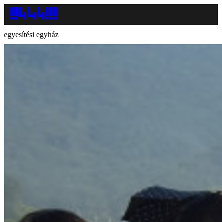
egyesítési egyház