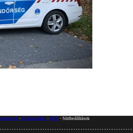
umentumok
Médiaajánlat
RSS
Sütibeállítások