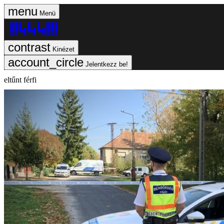
Menü
Kinézet
Jelentkezz be!
eltűnt férfi