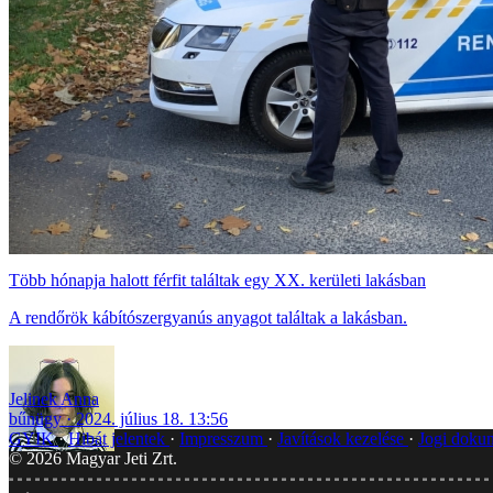
Több hónapja halott férfit találtak egy XX. kerületi lakásban
A rendőrök kábítószergyanús anyagot találtak a lakásban.
Jelinek Anna
bűnügy
2024. július 18. 13:56
GYIK
Hibát jelentek
Impresszum
Javítások kezelése
Jogi dok
©
2026
Magyar Jeti Zrt.