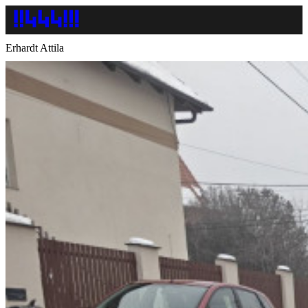
Erhardt Attila