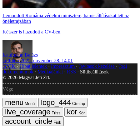
Lemondott Románia védelmi minisztere, hamis állításokat tett az
önéletrajzában
Kétszer is hazudott a CV-ben.
Kaufmann Balázs
külföld
2025. november 28. 14:01
GYIK
Hibát jelentek
Impresszum
Javítások kezelése
Jogi
dokumentumok
Médiaajánlat
RSS
Sütibeállítások
©
2026
Magyar Jeti Zrt.
Vége
Menü
Címlap
Friss
Kör
Fiók