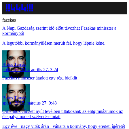
fazekas
A Napi Gazdaság szerint idő előtt távozhat Fazekas miniszter a
kormányból
A legutóbbi kormányülésen merült fel, hogy lépnie kéne.
Botos Tamás
politika
2015. április 27. 3:24
Fazekas miniszter átadott egy régi biciklit
Botos Tamás
sport
2015. március 27. 9:48
Orbánhoz címzett nyílt levélben tiltakoznak az elitgimnáziumok az
életpályamodell szétverése miatt
Egy éve - nagy viták árán - vállalta a kormány, hogy eredeti ígéretét