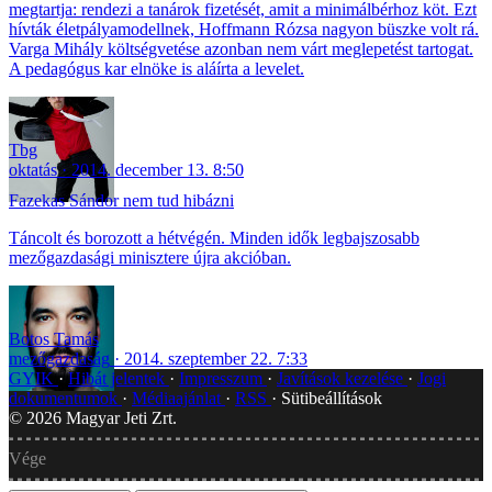
megtartja: rendezi a tanárok fizetését, amit a minimálbérhoz köt. Ezt
hívták életpályamodellnek, Hoffmann Rózsa nagyon büszke volt rá.
Varga Mihály költségvetése azonban nem várt meglepetést tartogat.
A pedagógus kar elnöke is aláírta a levelet.
Tbg
oktatás
2014. december 13. 8:50
Fazekas Sándor nem tud hibázni
Táncolt és borozott a hétvégén. Minden idők legbajszosabb
mezőgazdasági minisztere újra akcióban.
Botos Tamás
mezőgazdaság
2014. szeptember 22. 7:33
GYIK
Hibát jelentek
Impresszum
Javítások kezelése
Jogi
dokumentumok
Médiaajánlat
RSS
Sütibeállítások
©
2026
Magyar Jeti Zrt.
Vége