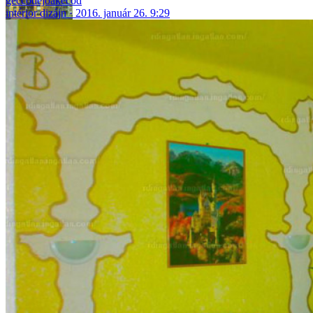
geccodejoakecod
intérior dizájn
2016. január 26. 9:29