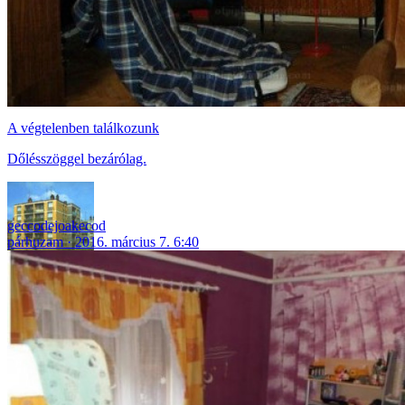
A végtelenben találkozunk
Dőlésszöggel bezárólag.
geccodejoakecod
párhuzam
2016. március 7. 6:40