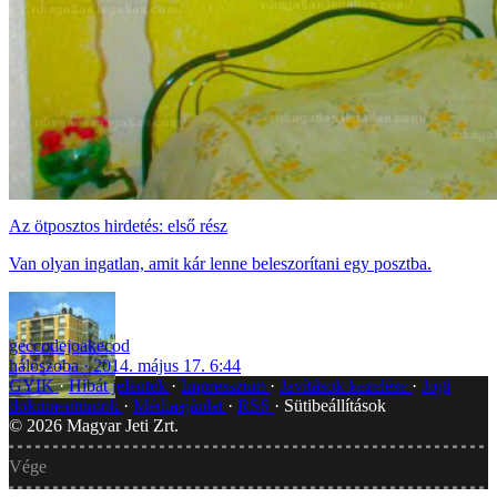
Az ötposztos hirdetés: első rész
Van olyan ingatlan, amit kár lenne beleszorítani egy posztba.
geccodejoakecod
hálószoba
2014. május 17. 6:44
GYIK
Hibát jelentek
Impresszum
Javítások kezelése
Jogi
dokumentumok
Médiaajánlat
RSS
Sütibeállítások
©
2026
Magyar Jeti Zrt.
Vége