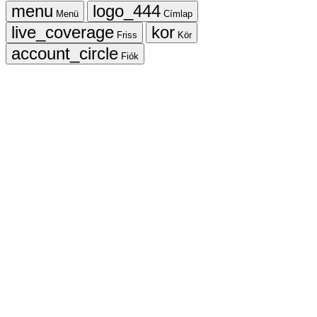
Menü
Címlap
Friss
Kör
Fiók