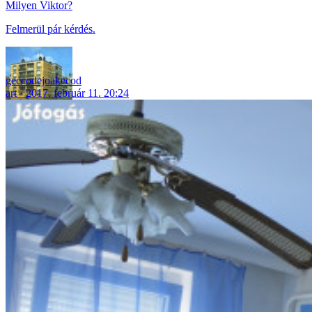
Milyen Viktor?
Felmerül pár kérdés.
geccodejoakecod
art
2017. február 11. 20:24