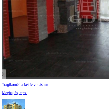
Tragikomédia két felvonásban
Meghajlás, taps.