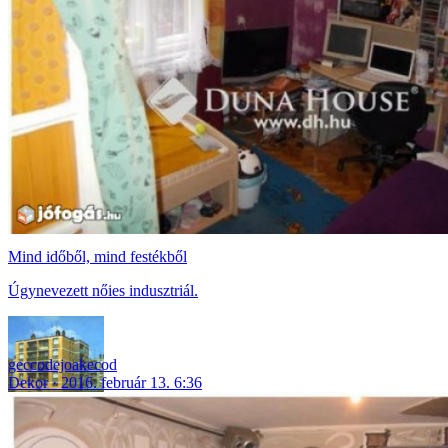
Mind időből, mind festékből
Úgynevezett nőies indusztriál.
geccodejoakecod
Dekor
2016. február 13. 6:36