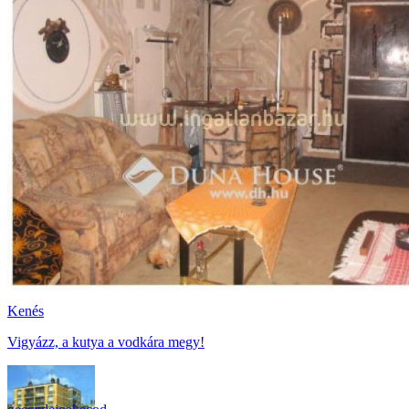
Kenés
Vigyázz, a kutya a vodkára megy!