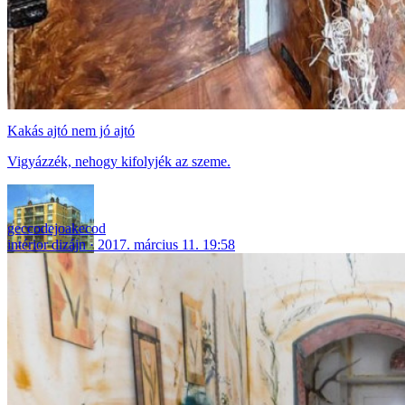
Kakás ajtó nem jó ajtó
Vigyázzék, nehogy kifolyjék az szeme.
geccodejoakecod
intérior dizájn
2017. március 11. 19:58