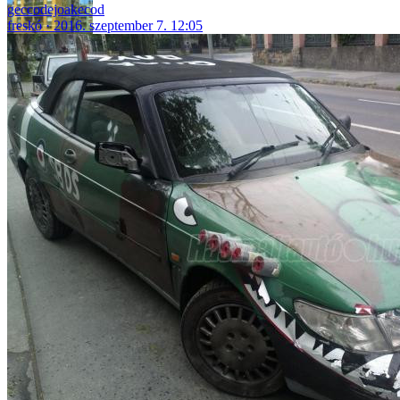
geccodejoakecod
freskó
2016. szeptember 7. 12:05