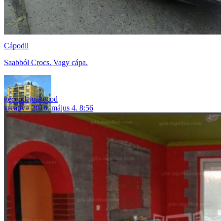
Cápodil
Saabból Crocs. Vagy cápa.
geccodejoakecod
kreatív
2016. május 4. 8:56