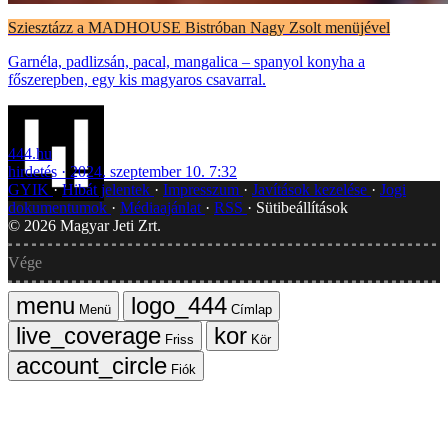
Sziesztázz a MADHOUSE Bistróban Nagy Zsolt menüjével
Garnéla, padlizsán, pacal, mangalica – spanyol konyha a
főszerepben, egy kis magyaros csavarral.
444.hu
hirdetés
2024. szeptember 10. 7:32
GYIK
Hibát jelentek
Impresszum
Javítások kezelése
Jogi
dokumentumok
Médiaajánlat
RSS
Sütibeállítások
©
2026
Magyar Jeti Zrt.
Vége
Menü
Címlap
Friss
Kör
Fiók