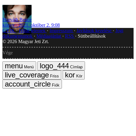
Horváth Bence
könyv
2021. október 2. 9:08
GYIK
Hibát jelentek
Impresszum
Javítások kezelése
Jogi
dokumentumok
Médiaajánlat
RSS
Sütibeállítások
©
2026
Magyar Jeti Zrt.
Vége
Menü
Címlap
Friss
Kör
Fiók