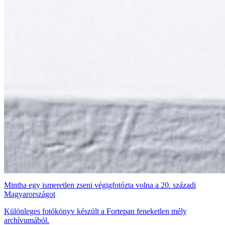
Mintha egy ismeretlen zseni végigfotózta volna a 20. századi
Magyarországot
Különleges fotókönyv készült a Fortepan feneketlen mély
archívumából.