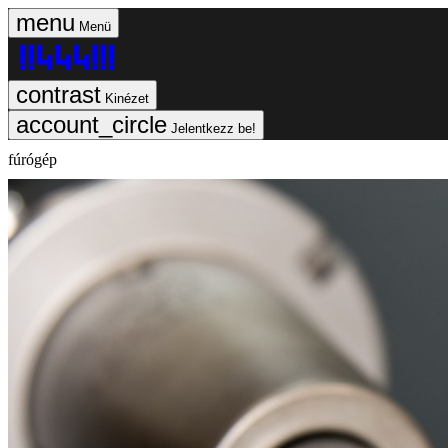
Menü
Kinézet
Jelentkezz be!
fúrógép