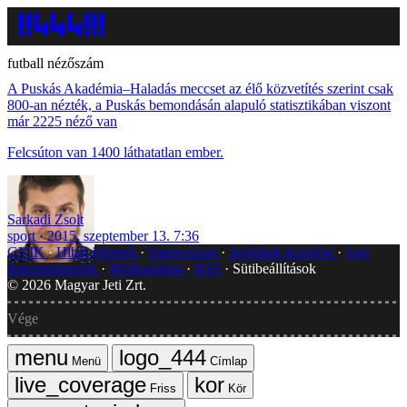
futball nézőszám
A Puskás Akadémia–Haladás meccset az élő közvetítés szerint csak
800-an nézték, a Puskás bemondásán alapuló statisztikában viszont
már 2225 néző van
Felcsúton van 1400 láthatatlan ember.
Sarkadi Zsolt
sport
2015. szeptember 13. 7:36
GYIK
Hibát jelentek
Impresszum
Javítások kezelése
Jogi
dokumentumok
Médiaajánlat
RSS
Sütibeállítások
©
2026
Magyar Jeti Zrt.
Vége
Menü
Címlap
Friss
Kör