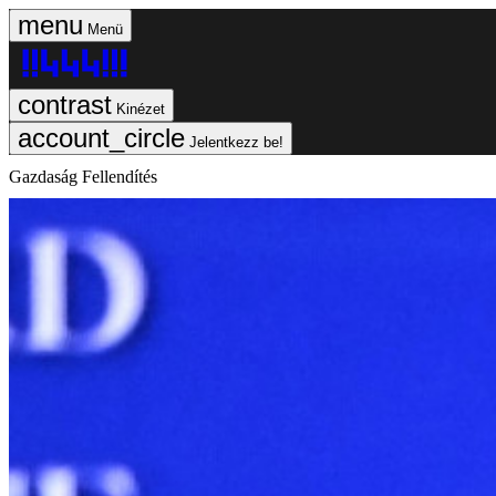
Menü
Kinézet
Jelentkezz be!
Gazdaság Fellendítés