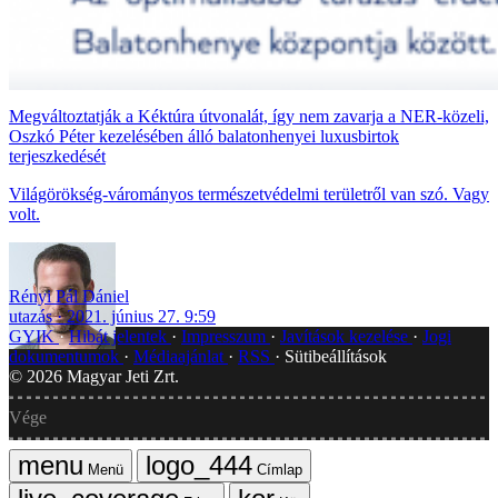
Megváltoztatják a Kéktúra útvonalát, így nem zavarja a NER-közeli,
Oszkó Péter kezelésében álló balatonhenyei luxusbirtok
terjeszkedését
Világörökség-várományos természetvédelmi területről van szó. Vagy
volt.
Rényi Pál Dániel
utazás
2021. június 27. 9:59
GYIK
Hibát jelentek
Impresszum
Javítások kezelése
Jogi
dokumentumok
Médiaajánlat
RSS
Sütibeállítások
©
2026
Magyar Jeti Zrt.
Vége
Menü
Címlap