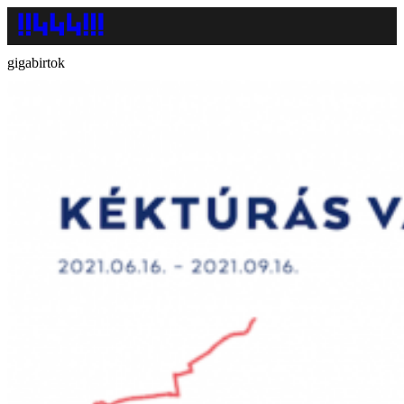
gigabirtok