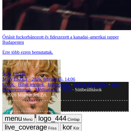
Óriásit fuckorbánozott és fideszezett a kanadai–amerikai rapper
Budapesten
Erre több ezren bemutattak.
Szily László
MŰVÉSZET
2026. február 16. 14:06
GYIK
Hibát jelentek
Impresszum
Javítások kezelése
Jogi
dokumentumok
Médiaajánlat
RSS
Sütibeállítások
©
2026
Magyar Jeti Zrt.
Vége
Menü
Címlap
Friss
Kör