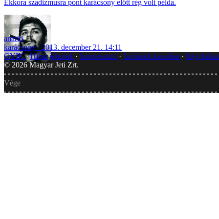
Ekkora szadizmusra pont karácsony előtt rég volt példa.
anarki
karácsony
2013. december 21. 14:11
GYIK
Hibát jelentek
Impresszum
Javítások kezelése
Jogi dok
©
2026
Magyar Jeti Zrt.
Vége