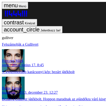
Menü
Kinézet
Jelentkezz be!
gulliver
Felszámolják a Gullivert
Herczeg Márk
játék
2014. június 17. 8:45
A legszomorúbb karácsonyi kép: bezárt játékbolt
Botos Tamás
gazdaság
2013. december 23. 12:27
Bezárt a Gulliver játékbolt. Hoppon maradnak az ajándékra váró kis