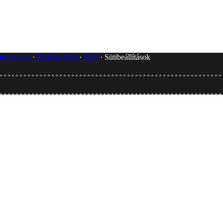
umentumok
Médiaajánlat
RSS
Sütibeállítások