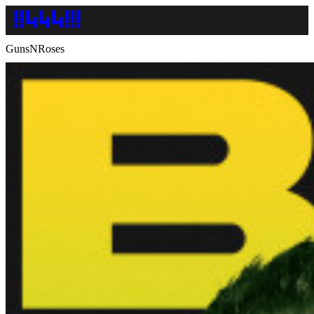
GunsNRoses