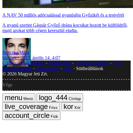
A NAV 50 milliós adócsalással gyanúsítja Győzikét és a testvérét
A gyanú szerint Gáspár Győző drága kocsikat hozott be külföldről,
majd azokat több cégen keresztül eladta.
Herczeg Márk
bűnügy
2017. április 14. 4:07
GYIK
Hibát jelentek
Impresszum
Javítások kezelése
Jogi
dokumentumok
Médiaajánlat
RSS
Sütibeállítások
©
2026
Magyar Jeti Zrt.
Vége
Menü
Címlap
Friss
Kör
Fiók