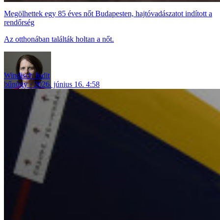
Megölhettek egy 85 éves nőt Budapesten, hajtóvadászatot indított a
rendőrség
Az otthonában találták holtan a nőt.
Windisch Judit
bűnügy
2026. június 16. 4:58