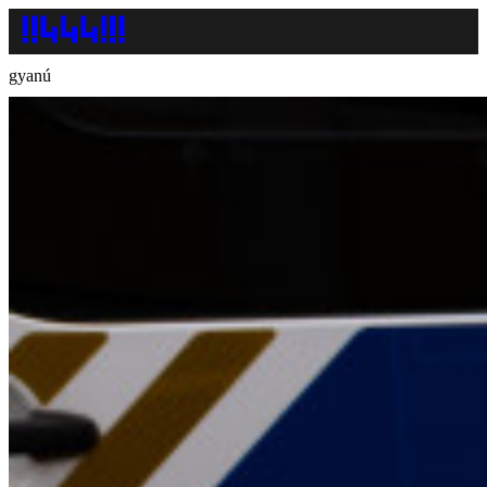
gyanú