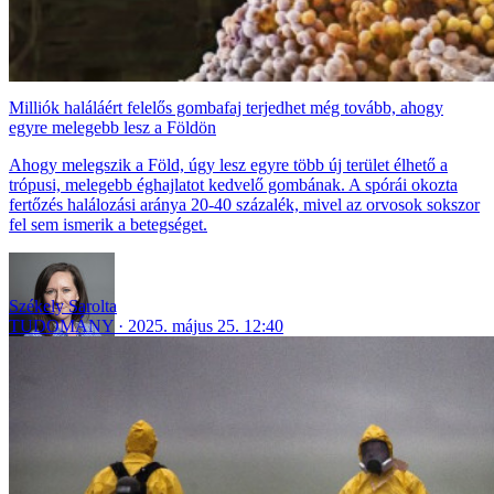
Milliók haláláért felelős gombafaj terjedhet még tovább, ahogy
egyre melegebb lesz a Földön
Ahogy melegszik a Föld, úgy lesz egyre több új terület élhető a
trópusi, melegebb éghajlatot kedvelő gombának. A spórái okozta
fertőzés halálozási aránya 20-40 százalék, mivel az orvosok sokszor
fel sem ismerik a betegséget.
Székely Sarolta
TUDOMÁNY
2025. május 25. 12:40