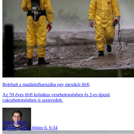
Belehalt a madárinfluenzába egy mexikói férfi
Az 59 éves férfi krónikus vesebetegségben és 2-es típusú
cukorbetegségben is szenvedett.
Benics Márk
külföld
2024. június 6. 6:34