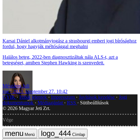
Karsai Dániel alkotmányjogász a strasbourgi emberi jogi bírósághoz
fordul, hogy hagyják méltósággal meghalni
Halálos beteg, 2022-ben diagnosztizáltak nála ALS-t, azt a
betegséget, amiben Stephen Hawking is szenvedett.
Mészáros Juli
jog
2023. szeptember 27. 10:42
GYIK
Hibát jelentek
Impresszum
Javítások kezelése
Jogi
dokumentumok
Médiaajánlat
RSS
Sütibeállítások
©
2026
Magyar Jeti Zrt.
Vége
Menü
Címlap