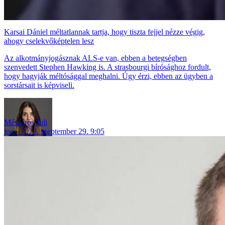
Karsai Dániel méltatlannak tartja, hogy tiszta fejjel nézze végig,
ahogy cselekvőképtelen lesz
Az alkotmányjogásznak ALS-e van, ebben a betegségben
szenvedett Stephen Hawking is. A strasbourgi bírósághoz fordult,
hogy hagyják méltósággal meghalni. Úgy érzi, ebben az ügyben a
sorstársait is képviseli.
Mészáros Juli
jog
2023. szeptember 29. 9:05