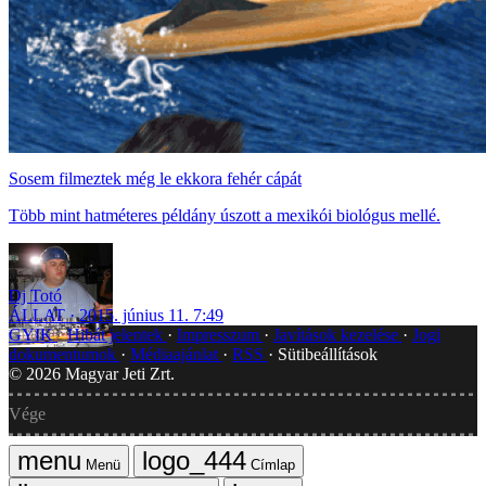
Sosem filmeztek még le ekkora fehér cápát
Több mint hatméteres példány úszott a mexikói biológus mellé.
Dj Totó
ÁLLAT
2015. június 11. 7:49
GYIK
Hibát jelentek
Impresszum
Javítások kezelése
Jogi
dokumentumok
Médiaajánlat
RSS
Sütibeállítások
©
2026
Magyar Jeti Zrt.
Vége
Menü
Címlap