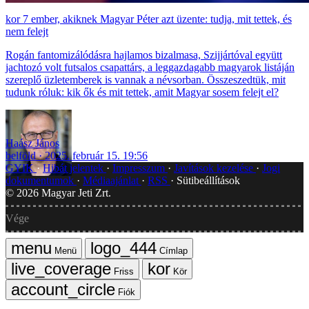
7 ember, akiknek Magyar Péter azt üzente: tudja, mit tettek, és
nem felejt
Rogán fantomizálódásra hajlamos bizalmasa, Szijjártóval együtt
jachtozó volt futsalos csapattárs, a leggazdagabb magyarok listáján
szereplő üzletemberek is vannak a névsorban. Összeszedtük, mit
tudunk róluk: kik ők és mit tettek, amit Magyar sosem felejt el?
Haász János
belföld
2025. február 15. 19:56
GYIK
Hibát jelentek
Impresszum
Javítások kezelése
Jogi
dokumentumok
Médiaajánlat
RSS
Sütibeállítások
©
2026
Magyar Jeti Zrt.
Vége
Menü
Címlap
Friss
Kör
Fiók