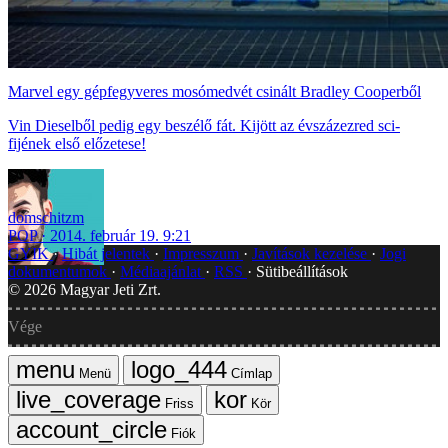
Marvel egy gépfegyveres mosómedvét csinált Bradley Cooperből
Vin Dieselből pedig egy beszélő fát. Kijött az évszázezred sci-
fijének első előzetese!
domschitzm
POP
2014. február 19. 9:21
GYIK
Hibát jelentek
Impresszum
Javítások kezelése
Jogi
dokumentumok
Médiaajánlat
RSS
Sütibeállítások
©
2026
Magyar Jeti Zrt.
Vége
Menü
Címlap
Friss
Kör
Fiók