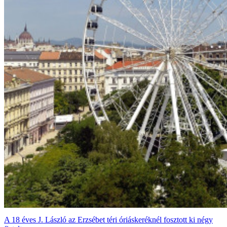
A 18 éves J. László az Erzsébet téri óriáskeréknél fosztott ki négy