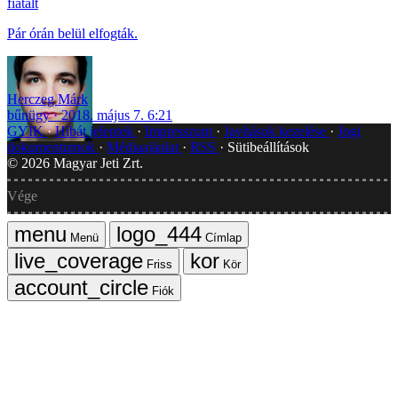
fiatalt
Pár órán belül elfogták.
Herczeg Márk
bűnügy
2018. május 7. 6:21
GYIK
Hibát jelentek
Impresszum
Javítások kezelése
Jogi
dokumentumok
Médiaajánlat
RSS
Sütibeállítások
©
2026
Magyar Jeti Zrt.
Vége
Menü
Címlap
Friss
Kör
Fiók