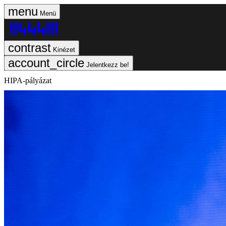
Menü
Kinézet
Jelentkezz be!
HIPA-pályázat