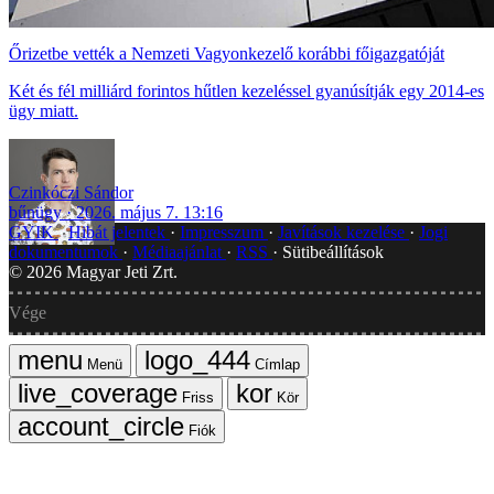
Őrizetbe vették a Nemzeti Vagyonkezelő korábbi főigazgatóját
Két és fél milliárd forintos hűtlen kezeléssel gyanúsítják egy 2014-es
ügy miatt.
Czinkóczi Sándor
bűnügy
2026. május 7. 13:16
GYIK
Hibát jelentek
Impresszum
Javítások kezelése
Jogi
dokumentumok
Médiaajánlat
RSS
Sütibeállítások
©
2026
Magyar Jeti Zrt.
Vége
Menü
Címlap
Friss
Kör
Fiók