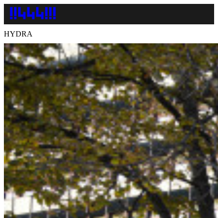
HYDRA