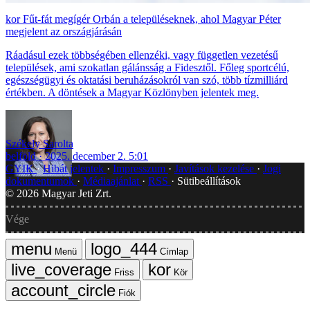
Fűt-fát megígér Orbán a településeknek, ahol Magyar Péter
megjelent az országjárásán
Ráadásul ezek többségében ellenzéki, vagy független vezetésű
települések, ami szokatlan gálánsság a Fidesztől. Főleg sportcélú,
egészségügyi és oktatási beruházásokról van szó, több tízmilliárd
értékben. A döntések a Magyar Közlönyben jelentek meg.
Székely Sarolta
belföld
2025. december 2. 5:01
GYIK
Hibát jelentek
Impresszum
Javítások kezelése
Jogi
dokumentumok
Médiaajánlat
RSS
Sütibeállítások
©
2026
Magyar Jeti Zrt.
Vége
Menü
Címlap
Friss
Kör
Fiók