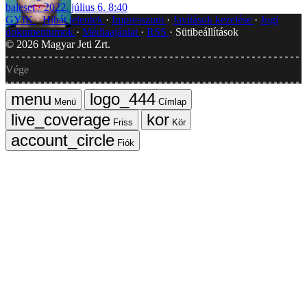
baleset
2022. július 6. 8:40
GYIK
Hibát jelentek
Impresszum
Javítások kezelése
Jogi
dokumentumok
Médiaajánlat
RSS
Sütibeállítások
©
2026
Magyar Jeti Zrt.
Vége
Menü
Címlap
Friss
Kör
Fiók