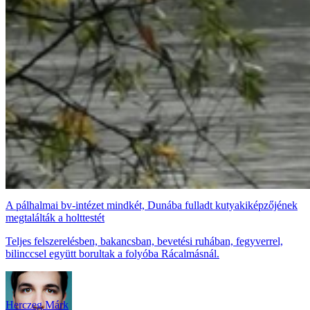
A pálhalmai bv-intézet mindkét, Dunába fulladt kutyakiképzőjének
megtalálták a holttestét
Teljes felszerelésben, bakancsban, bevetési ruhában, fegyverrel,
bilinccsel együtt borultak a folyóba Rácalmásnál.
Herczeg Márk