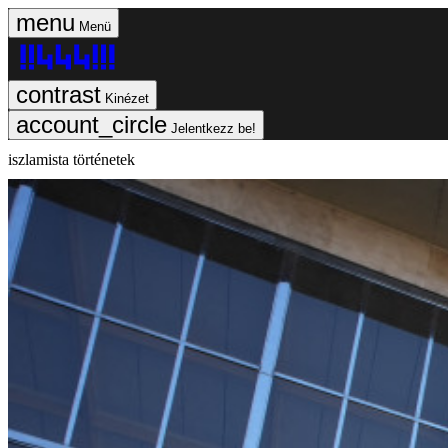
Menü
Kinézet
Jelentkezz be!
iszlamista történetek