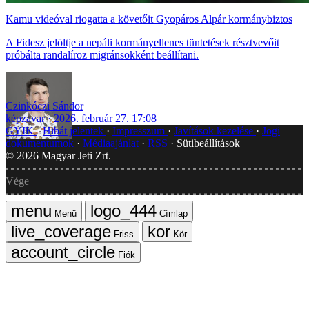
Kamu videóval riogatta a követőit Gyopáros Alpár kormánybiztos
A Fidesz jelöltje a nepáli kormányellenes tüntetések résztvevőit
próbálta randalíroz migránsokként beállítani.
Czinkóczi Sándor
képzavar
2026. február 27. 17:08
GYIK
Hibát jelentek
Impresszum
Javítások kezelése
Jogi
dokumentumok
Médiaajánlat
RSS
Sütibeállítások
©
2026
Magyar Jeti Zrt.
Vége
Menü
Címlap
Friss
Kör
Fiók