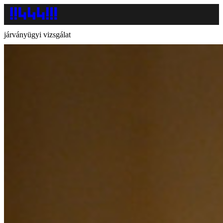
járványügyi vizsgálat