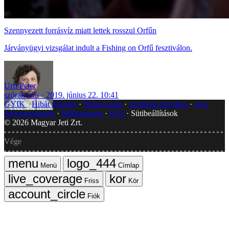
Szennyezett forrásvíz miatt lettek rosszul Orfűn
Járványügyi vizsgálat indult a Fishing on Orfű fesztiválon.
Urfi Péter
szórakozás
2019. június 22. 10:41
GYIK
Hibát jelentek
Impresszum
Javítások kezelése
Jogi
dokumentumok
Médiaajánlat
RSS
Sütibeállítások
©
2026
Magyar Jeti Zrt.
Vége
Menü
Címlap
Friss
Kör
Fiók