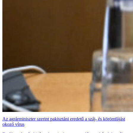
Az agrárminiszter szerint pakisztáni eredetű a száj- és körömfájást
okozó vírus