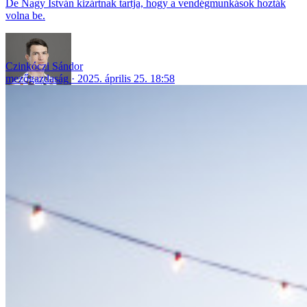
De Nagy István kizártnak tartja, hogy a vendégmunkások hozták
volna be.
Czinkóczi Sándor
mezőgazdaság
2025. április 25. 18:58