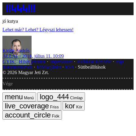
jó kutya
Lehet már? Lehet? Légyszi lehessen!
Király András
ÁLLAT
2018. július 11. 10:09
GYIK
Hibát jelentek
Impresszum
Javítások kezelése
Jogi
dokumentumok
Médiaajánlat
RSS
Sütibeállítások
©
2026
Magyar Jeti Zrt.
Vége
Menü
Címlap
Friss
Kör
Fiók