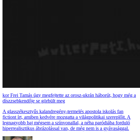
Frei Tamás úgy megfejtette az orosz-ukrán háborút, hogy még a
díszzsebkendője se görbült meg
A glasszékesztyűs kalandregény-termelés apostola iskolás fan
fictiont írt, amiben kedvére mozgatta a világpolitikai szereplőit. A
legnagyobb baj mégsem a színvonallal, a néha paródiába forduló
hiperrealisztikus ábrázolással van, de még nem is a gyávasággal.