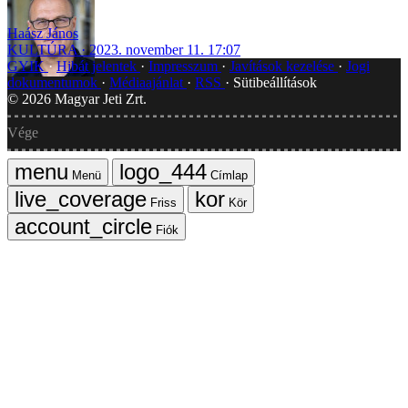
Haász János
KULTÚRA
2023. november 11. 17:07
GYIK
Hibát jelentek
Impresszum
Javítások kezelése
Jogi
dokumentumok
Médiaajánlat
RSS
Sütibeállítások
©
2026
Magyar Jeti Zrt.
Vége
Menü
Címlap
Friss
Kör
Fiók