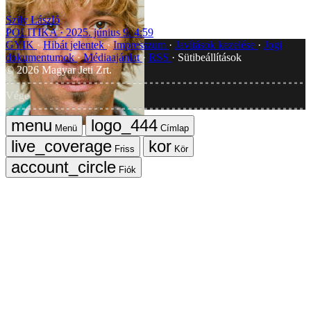
Szily László
POLITIKA
2025. június 9. 4:59
GYIK
Hibát jelentek
Impresszum
Javítások kezelése
Jogi
dokumentumok
Médiaajánlat
RSS
Sütibeállítások
©
2026
Magyar Jeti Zrt.
Vége
Menü
Címlap
Friss
Kör
Fiók