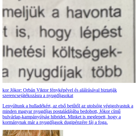
Jókor: Orbán Viktor fényképével és aláírásával biztatják
szerencsejátékozásra a nyugdíjasokat
Lenyúltunk a hulladékért, az első betűtől az utolsóig végigolvastuk a
minden magyar nyugdíjas postaládájába bedobott, Jókor című
bulvárlap-kampányújság hibridet. Minket is meglepett, hogy a
kormánynak már a nyugdíjasok dugipénzére fáj a foga.