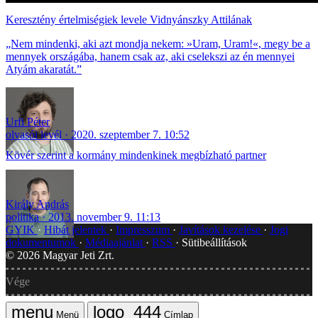
Keresztény értelmiségiek levele Vidnyánszky Attilának
„Nem mindenki, aki azt mondja nekem: »Uram, Uram!«, megy be a
mennyek országába, hanem csak az, aki cselekszi az én mennyei
Atyám akaratát.”
Urfi Péter
olvasói levél
2020. szeptember 7. 10:52
Kövér szerint a kormány mindenkinek megbízható partner
Király András
politika
2013. november 9. 11:13
GYIK
Hibát jelentek
Impresszum
Javítások kezelése
Jogi
dokumentumok
Médiaajánlat
RSS
Sütibeállítások
©
2026
Magyar Jeti Zrt.
Vége
Menü
Címlap