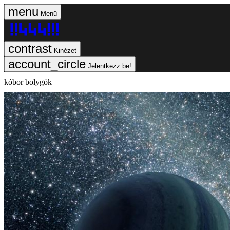
Menü
Kinézet
Jelentkezz be!
kóbor bolygók