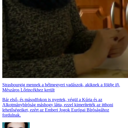
Strasbourgig mennek a bélmegyeri vadászok, akiknek a földje ifj.
Mészáros Lőrincékhez került
Bár első- és másodfokon is nyertek, végül a Kúria és az
Alkotmánybíróság máshogy látta, ezzel kimerítették az itthoni
lehetőségeiket, ezért az Emberi Jogok Európai Bíróságához
fordulnak.