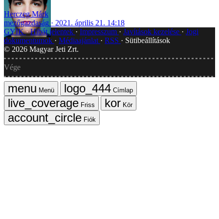
Herczeg Márk
mezőgazdaság
2021. április 21. 14:18
GYIK
Hibát jelentek
Impresszum
Javítások kezelése
Jogi
dokumentumok
Médiaajánlat
RSS
Sütibeállítások
©
2026
Magyar Jeti Zrt.
Vége
Menü
Címlap
Friss
Kör
Fiók